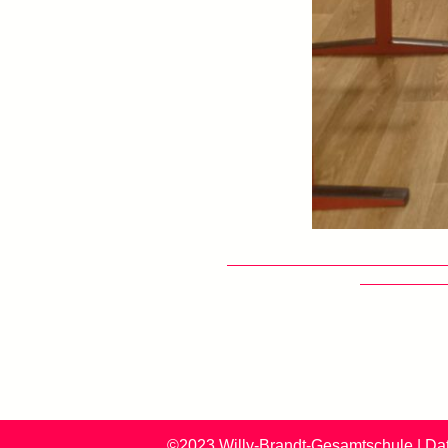
©2023 Willy-Brandt-Gesamtschule
|
Da