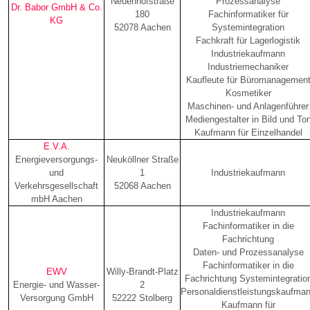
Neuenhofstraße
Prozessanalyse
Dr. Babor GmbH & Co.
180
Fachinformatiker für
KG
52078 Aachen
Systemintegration
Fachkraft für Lagerlogistik
Industriekaufmann
Industriemechaniker
Kaufleute für Büromanagemen
Kosmetiker
Maschinen- und Anlagenführer
Mediengestalter in Bild und To
Kaufmann für Einzelhandel
E.V.A.
Energieversorgungs-
Neuköllner Straße
und
1
Industriekaufmann
Verkehrsgesellschaft
52068 Aachen
mbH Aachen
Industriekaufmann
Fachinformatiker in die
Fachrichtung
Daten- und Prozessanalyse
Fachinformatiker in die
EWV
Willy-Brandt-Platz
Fachrichtung Systemintegratio
Energie- und Wasser-
2
Personaldienstleistungskaufma
Versorgung GmbH
52222 Stolberg
Kaufmann für