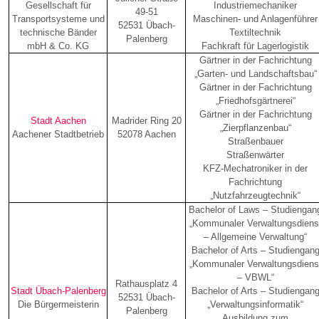
Gesellschaft für
Industriemechaniker
49-51
Transportsysteme und
Maschinen- und Anlagenführer
52531 Übach-
technische Bänder
Textiltechnik
Palenberg
mbH & Co. KG
Fachkraft für Lagerlogistik
Gärtner in der Fachrichtung
„Garten- und Landschaftsbau“
Gärtner in der Fachrichtung
„Friedhofsgärtnerei“
Gärtner in der Fachrichtung
Stadt Aachen
Madrider Ring 20
„Zierpflanzenbau“
Aachener Stadtbetrieb
52078 Aachen
Straßenbauer
Straßenwärter
KFZ-Mechatroniker in der
Fachrichtung
„Nutzfahrzeugtechnik“
Bachelor of Laws – Studiengan
„Kommunaler Verwaltungsdiens
– Allgemeine Verwaltung“
Bachelor of Arts – Studiengan
„Kommunaler Verwaltungsdiens
– VBWL“
Rathausplatz 4
Stadt Übach-Palenberg
Bachelor of Arts – Studiengan
52531 Übach-
Die Bürgermeisterin
„Verwaltungsinformatik“
Palenberg
Ausbildung zum