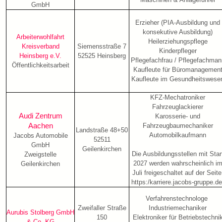
GmbH
Erzieher (PIA-Ausbildung und
konsekutive Ausbildung)
Arbeiterwohlfahrt
Heilerziehungspflege
Kreisverband
Siemensstraße 7
Kinderpfleger
Heinsberg e.V.
52525 Heinsberg
Pflegefachfrau / Pflegefachman
Öffentlichkeitsarbeit
Kaufleute für Büromanagemen
Kaufleute im Gesundheitswese
KFZ-Mechatroniker
Fahrzeuglackierer
Audi Zentrum
Karosserie- und
Aachen
Fahrzeugbaumechaniker
Landstraße 48+50
Automobilkaufmann
Jacobs Automobile
52511
GmbH
Geilenkirchen
Die Ausbildungsstellen mit Star
Zweigstelle
2027 werden wahrscheinlich i
Geilenkirchen
Juli freigeschaltet auf der Seite
https:/karriere.jacobs-gruppe.de
Verfahrenstechnologe
Zweifaller Straße
Industriemechaniker
Aurubis Stolberg GmbH
150
Elektroniker für Betriebstechni
& Co. KG