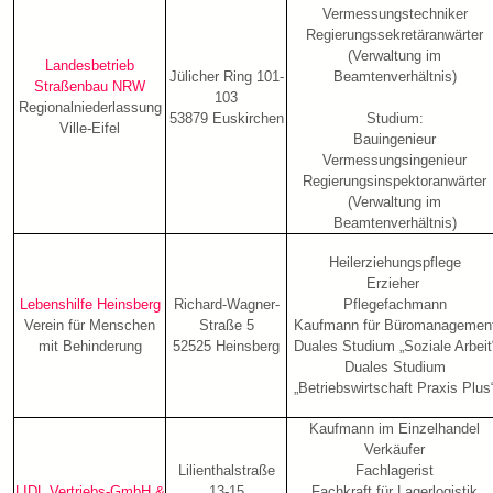
Vermessungstechniker
Regierungssekretäranwärter
(Verwaltung im
Landesbetrieb
Jülicher Ring 101-
Beamtenverhältnis)
Straßenbau NRW
103
Regionalniederlassung
53879 Euskirchen
Studium:
Ville-Eifel
Bauingenieur
Vermessungsingenieur
Regierungsinspektoranwärter
(Verwaltung im
Beamtenverhältnis)
Heilerziehungspflege
Erzieher
Lebenshilfe Heinsberg
Richard-Wagner-
Pflegefachmann
Verein für Menschen
Straße 5
Kaufmann für Büromanagemen
mit Behinderung
52525 Heinsberg
Duales Studium „Soziale Arbeit
Duales Studium
„Betriebswirtschaft Praxis Plus
Kaufmann im Einzelhandel
Verkäufer
Lilienthalstraße
Fachlagerist
LIDL Vertriebs-GmbH &
13-15
Fachkraft für Lagerlogistik