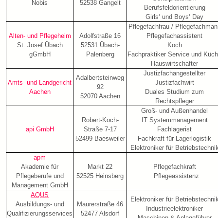
Nobis
52538 Gangelt
Berufsfeldorientierung
Girls‘ und Boys‘ Day
Pflegefachfrau / Pflegefachman
Alten- und Pflegeheim
Adolfstraße 16
Pflegefachassistent
St. Josef Übach
52531 Übach-
Koch
gGmbH
Palenberg
Fachpraktiker Service und Küc
Hauswirtschafter
Justizfachangestellter
Adalbertsteinweg
Amts- und Landgericht
Justizfachwirt
92
Aachen
Duales Studium zum
52070 Aachen
Rechtspfleger
Groß- und Außenhandel
Robert-Koch-
IT Systemmanagement
api GmbH
Straße 7-17
Fachlagerist
52499 Baesweiler
Fachkraft für Lagerlogistik
Elektroniker für Betriebstechni
apm
Akademie für
Markt 22
Pflegefachkraft
Pflegeberufe und
52525 Heinsberg
Pflegeassistenz
Management GmbH
AQUS
Elektroniker für Betriebstechni
Ausbildungs- und
Maurerstraße 46
Industrieelektroniker
Qualifizierungsservices
52477 Alsdorf
Maschinen & Anlageführer