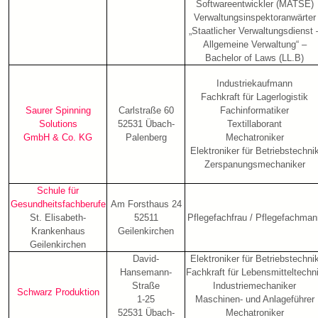
Softwareentwickler (MATSE)
Verwaltungsinspektoranwärter
„Staatlicher Verwaltungsdienst 
Allgemeine Verwaltung“ –
Bachelor of Laws (LL.B)
Industriekaufmann
Fachkraft für Lagerlogistik
Saurer
Spinning
Carlstraße 60
Fachinformatiker
Solutions
52531 Übach-
Textillaborant
GmbH & Co. KG
Palenberg
Mechatroniker
Elektroniker für Betriebstechni
Zerspanungsmechaniker
Schule für
Gesundheitsfachberufe
Am Forsthaus 24
St. Elisabeth-
52511
Pflegefachfrau / Pflegefachman
Krankenhaus
Geilenkirchen
Geilenkirchen
David-
Elektroniker für Betriebstechni
Hansemann-
Fachkraft für Lebensmitteltechn
Straße
Industriemechaniker
Schwarz Produktion
1-25
Maschinen- und Anlageführer
52531 Übach-
Mechatroniker