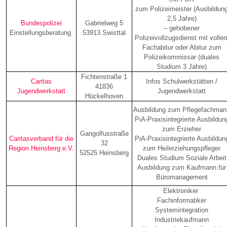
zum Polizeimeister (Ausbildun
2,5 Jahre)
Bundespolizei
Gabrielweg 5
– gehobener
Einstellungsberatung
53913 Swisttal
Polizeivollzugsdienst mit volle
Fachabitur oder Abitur zum
Polizeikommissar (duales
Studium 3 Jahre)
Fichtenstraße 1
Caritas
Infos Schulwerkstätten /
41836
Jugendwerkstatt
Jugendwerkstatt
Hückelhoven
Ausbildung zum Pflegefachman
PiA-Praxisintegrierte Ausbildun
zum Erzieher
Gangolfusstraße
Caritasverband für die
PiA-Praxisintegrierte Ausbildun
32
Region Heinsberg e.V.
zum Heilerziehungspfleger
52525 Heinsberg
Duales Studium Soziale Arbeit
Ausbildung zum Kaufmann für
Büromanagement
Elektroniker
Fachinformatiker
Systemintegration
Industriekaufmann