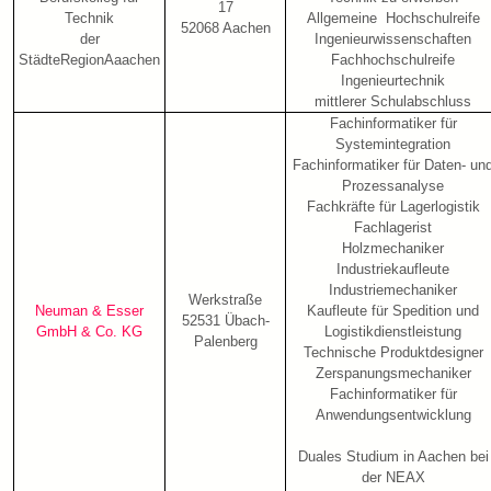
17
Technik
Allgemeine Hochschulreife
52068 Aachen
der
Ingenieurwissenschaften
StädteRegionAaachen
Fachhochschulreife
Ingenieurtechnik
mittlerer Schulabschluss
Fachinformatiker für
Systemintegration
Fachinformatiker für Daten- un
Prozessanalyse
Fachkräfte für Lagerlogistik
Fachlagerist
Holzmechaniker
Industriekaufleute
Industriemechaniker
Werkstraße
Neuman & Esser
Kaufleute für Spedition und
52531 Übach-
GmbH & Co. KG
Logistikdienstleistung
Palenberg
Technische Produktdesigner
Zerspanungsmechaniker
Fachinformatiker für
Anwendungsentwicklung
Duales Studium in Aachen bei
der NEAX