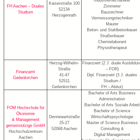
Industriemechaniker
Kaiserstraße 100
FH Aachen – Duales
Zimmerer
52134
Studium
Bauzeichner
Herzogenrath
Vermessungstechniker
Maurer
Beton- und Stahlbetonbauer
Straßenbauer
Chemielaborant
Physiotherapeut
Herzog-Wilhelm-
Finanzwirt (2 J. duale Ausbildu
Straße
– FOR)
Finanzamt
41-47
Dipl. Finanzwirt (3 J. duales
Geilenkirchen
52511
Studium /
Geilenkirchen
FH – Abitur)
Bachelor of Arts Business
Administration
Bachelor of Arts Soziale Arbeit
FOM Hochschule für
Bachelor of Science
Ökonomie
Dennewartstraße
Wirtschaftspsychologie
& Management
25-27
Master of Science Business
gemeinnützige GmbH
52068 Aachen
Consulting &
Hochschulzentrum
Digital Management
Aachen