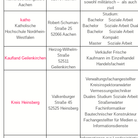
sowohl militärisch – als auch
Aachen
zivil
Studium:
katho
Bachelor Soziale Arbeit
Robert-Schuman-
Katholische
Bachelor Soziale Arbeit Dua
Straße 25
Hochschule Nordrhein-
Bachelor Soziale Arbeit
52066 Aachen
Westfalen
Kompakt
Master Soziale Arbeit
Herzog-Wilhelm-
Verkäufer Frische
Straße
Kaufland Geilenkirchen
Kaufmann im Einzelhandel
52511
Handelsfachwirt
Geilenkirchen
Verwaltungsfachangestellter
Kreisinspektoranwärter
Vermessungstechniker
Valkenburger
Duales Studium Soziale Arbeit
Kreis Heinsberg
Straße 45
Straßenwärter
52525 Heinsberg
Fachinformatiker
Bautechnischer Konstrukteur
Fachangestellter für Medien u.
Informationsdienste