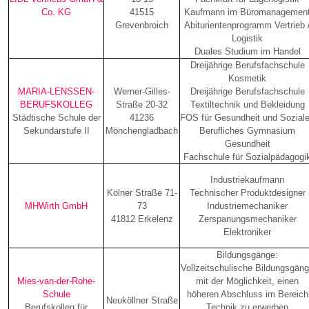
Co. KG
41515
Kaufmann im Büromanagemen
Grevenbroich
Abiturientenprogramm Vertrieb 
Logistik
Duales Studium im Handel
Dreijährige Berufsfachschule
Kosmetik
MARIA-LENSSEN-
Werner-Gilles-
Dreijährige Berufsfachschule
BERUFSKOLLEG
Straße 20-32
Textiltechnik und Bekleidung
Städtische Schule der
41236
FOS für Gesundheit und Sozial
Sekundarstufe II
Mönchengladbach
Berufliches Gymnasium
Gesundheit
Fachschule für Sozialpädagogi
Industriekaufmann
Kölner Straße 71-
Technischer Produktdesigner
MHWirth GmbH
73
Industriemechaniker
41812 Erkelenz
Zerspanungsmechaniker
Elektroniker
Bildungsgänge:
Vollzeitschulische Bildungsgän
Mies-van-der-Rohe-
mit der Möglichkeit, einen
Schule
höheren Abschluss im Bereich
Neuköllner Straße
Berufskolleg für
Technik zu erwerben