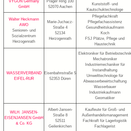
VYGON Germany
Prager Ring 100
Kunststoff- und
GmbH
52070 Aachen
Kautschuktechnologe
Pflegefachkraft
Walter Heckmann
Marie-Juchacz-
Pflegefachassistenz
AWO
Straße 4
Gesundheitskaufmann
Senioren- und
52134
Koch
Sozialzentrum
Herzogenrath
FSJ Plätze, Pflege und
Herzogenrath
Haustechnik
Elektroniker für Betriebstechni
Mechatroniker
Industriemechaniker für
Instandhaltung
WASSERVERBAND
Eisenbahnstraße 5
Umwelttechnologe für
EIFEL-RUR
52353 Düren
Abwasserbewirtschaftung
Wasserbauer
Industriekaufmann
Geomatiker
Albert-Jansen-
Kaufleute für Groß- und
WILH. JANSEN-
Straße 8
Außenhandelsmanagement
EISENJANSEN GmbH
52511
Fachkraft für Lagerlogistik
& Co. KG
Geilenkirchen
Fachlagerist