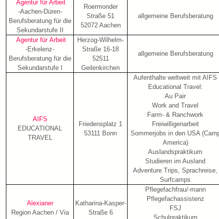
Agentur für Arbeit
Roermonder
-Aachen-Düren-
Straße 51
allgemeine Berufsberatung
Berufsberatung für die
52072 Aachen
Sekundarstufe II
Agentur für Arbeit
Herzog-Wilhelm-
-Erkelenz-
Straße 16-18
allgemeine Berufsberatung
Berufsberatung für die
52511
Sekundarstufe I
Geilenkirchen
Aufenthalte weltweit mit AIFS
Educational Travel:
Au Pair
Work and Travel
Farm- & Ranchwork
AIFS
Friedensplatz 1
Freiwilligenarbeit
EDUCATIONAL
53111 Bonn
Sommerjobs in den USA (Cam
TRAVEL
America)
Auslandspraktikum
Studieren im Ausland
Adventure Trips, Sprachreise,
Surfcamps
Pflegefachfrau/-mann
Pflegefachassistenz
Alexianer
Katharina-Kasper-
FSJ
Region Aachen / Via
Straße 6
Schulpraktikum