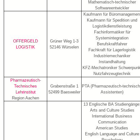
Mathematisch-technischer
Softwareentwickler
Kaufmann für Büromanagemen
Kaufmann für Spedition und
Logistikdienstleistung
Fachinformatiker für
Systemintegration
OFFERGELD
Grüner Weg 1-3
Berufskraftfahrer
LOGISTIK
52146 Würselen
Fachkraft für Lagerlogistik
Industriemechaniker
Instandhaltung
KFZ-Mechatroniker Schwerpunk
Nutzfahrzeugtechnik
Pharmazeutisch-
Technisches
Grabenstraße 1
PTA (Pharmazeutisch-technisc
Lehrinstitut
52499 Baesweiler
Assistenten)
Region Aachen
13 Englische BA Studiengänge
Arts and Culture Studies
International Business
Communication
American Studies
English Language and Culture
Psychology