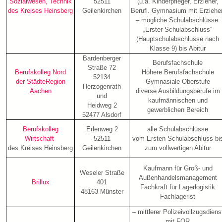
Sozialwesen, Technik
52511
(u.a. Kinderpfleger, Erzieher,
des Kreises Heinsberg
Geilenkirchen
Berufl. Gymnasium mit Erzieher
– mögliche Schulabschlüsse:
„Erster Schulabschluss“
(Hauptschulabschlusse nach
Klasse 9) bis Abitur
Bardenberger
Berufsfachschule
Straße 72
Berufskolleg Nord
Höhere Berufsfachschule
52134
der StädteRegion
Gymnasiale Oberstufe
Herzogenrath
Aachen
diverse Ausbildungsberufe im
und
kaufmännischen und
Heidweg 2
gewerblichen Bereich
52477 Alsdorf
Berufskolleg
Erlenweg 2
alle Schulabschlüsse
Wirtschaft
52511
vom Ersten Schulabschluss bi
des Kreises Heinsberg
Geilenkirchen
zum vollwertigen Abitur
Kaufmann für Groß- und
Weseler Straße
Außenhandelsmanagement
Brillux
401
Fachkraft für Lagerlogistik
48163 Münster
Fachlagerist
– mittlerer Polizeivollzugsdiens
mit FOR