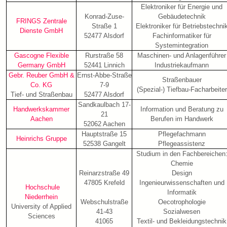
Elektroniker für Energie und
Konrad-Zuse-
Gebäudetechnik
FRINGS Zentrale
Straße 1
Elektroniker für Betriebstechni
Dienste GmbH
52477 Alsdorf
Fachinformatiker für
Systemintegration
Gascogne Flexible
Rurstraße 58
Maschinen- und Anlagenführer
Germany GmbH
52441 Linnich
Industriekaufmann
Gebr. Reuber GmbH &
Ernst-Abbe-Straße
Straßenbauer
Co. KG
7-9
(Spezial-) Tiefbau-Facharbeiter
Tief- und Straßenbau
52477 Alsdorf
Sandkaulbach 17-
Handwerkskammer
Information und Beratung zu
21
Aachen
Berufen im Handwerk
52062 Aachen
Hauptstraße 15
Pflegefachmann
Heinrichs Gruppe
52538 Gangelt
Pflegeassistenz
Studium in den Fachbereichen
Chemie
Reinarzstraße 49
Design
47805 Krefeld
Ingenieurwissenschaften und
Hochschule
Informatik
Niederrhein
Webschulstraße
Oecotrophologie
University of Applied
41-43
Sozialwesen
Sciences
41065
Textil- und Bekleidungstechnik