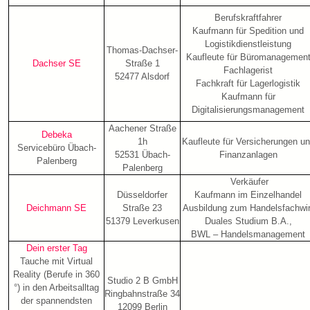
Berufskraftfahrer
Kaufmann für Spedition und
Logistikdienstleistung
Thomas-Dachser-
Kaufleute für Büromanagemen
Dachser SE
Straße 1
Fachlagerist
52477 Alsdorf
Fachkraft für Lagerlogistik
Kaufmann für
Digitalisierungsmanagement
Aachener Straße
Debeka
1h
Kaufleute für Versicherungen u
Servicebüro Übach-
52531 Übach-
Finanzanlagen
Palenberg
Palenberg
Verkäufer
Düsseldorfer
Kaufmann im Einzelhandel
Deichmann SE
Straße 23
Ausbildung zum Handelsfachwir
51379 Leverkusen
Duales Studium B.A.,
BWL – Handelsmanagement
Dein erster Tag
Tauche mit Virtual
Reality (Berufe in 360
Studio 2 B GmbH
°) in den Arbeitsalltag
Ringbahnstraße 34
der spannendsten
12099 Berlin