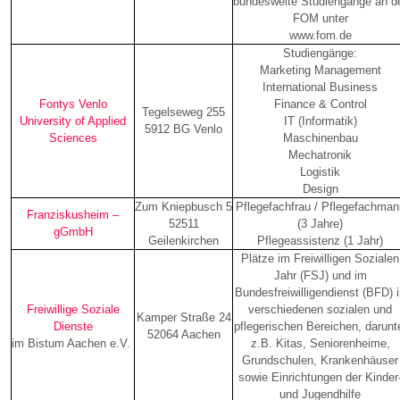
bundesweite Studiengänge an d
FOM unter
www.fom.de
Studiengänge:
Marketing Management
International Business
Fontys Venlo
Finance & Control
Tegelseweg 255
University of Applied
IT (Informatik)
5912 BG Venlo
Sciences
Maschinenbau
Mechatronik
Logistik
Design
Zum Kniepbusch 5
Pflegefachfrau / Pflegefachman
Franziskusheim –
52511
(3 Jahre)
gGmbH
Geilenkirchen
Pflegeassistenz (1 Jahr)
Plätze im Freiwilligen Sozialen
Jahr (FSJ) und im
Bundesfreiwilligendienst (BFD) 
Freiwillige Soziale
verschiedenen sozialen und
Kamper Straße 24
Dienste
pflegerischen Bereichen, darunt
52064 Aachen
im Bistum Aachen e.V.
z.B. Kitas, Seniorenheime,
Grundschulen, Krankenhäuser
sowie Einrichtungen der Kinder
und Jugendhilfe