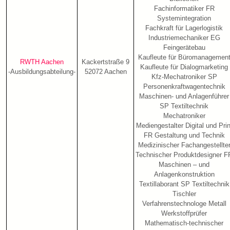
Fachinformatiker FR
Systemintegration
Fachkraft für Lagerlogistik
Industriemechaniker EG
Feingerätebau
Kaufleute für Büromanagemen
RWTH Aachen
Kackertstraße 9
Kaufleute für Dialogmarketing
-Ausbildungsabteilung-
52072 Aachen
Kfz-Mechatroniker SP
Personenkraftwagentechnik
Maschinen- und Anlagenführer
SP Textiltechnik
Mechatroniker
Mediengestalter Digital und Prin
FR Gestaltung und Technik
Medizinischer Fachangestellte
Technischer Produktdesigner F
Maschinen – und
Anlagenkonstruktion
Textillaborant SP Textiltechnik
Tischler
Verfahrenstechnologe Metall
Werkstoffprüfer
Mathematisch-technischer