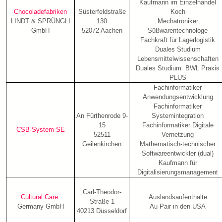
Kaufmann im Einzelhandel
Chocoladefabriken
Süsterfeldstraße
Koch
LINDT & SPRÜNGLI
130
Mechatroniker
GmbH
52072 Aachen
Süßwarentechnologe
Fachkraft für Lagerlogistik
Duales Studium
Lebensmittelwissenschaften
Duales Studium BWL Praxis
PLUS
Fachinformatiker
Anwendungsentwicklung
Fachinformatiker
An Fürthenrode 9-
Systemintegration
15
Fachinformatiker Digitale
CSB-System SE
52511
Vernetzung
Geilenkirchen
Mathematisch-technischer
Softwareentwickler (dual)
Kaufmann für
Digitalisierungsmanagement
Carl-Theodor-
Cultural Care
Auslandsaufenthalte
Straße 1
Germany GmbH
Au Pair in den USA
40213 Düsseldorf