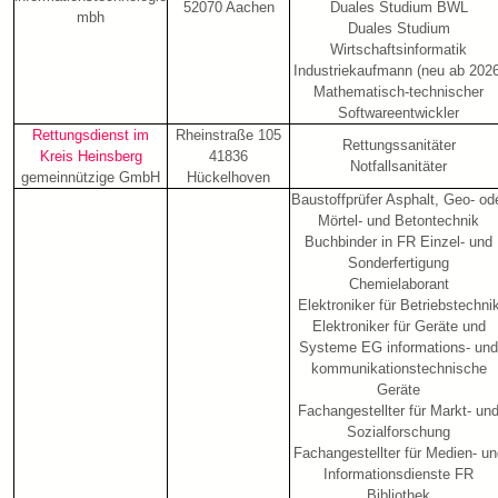
52070 Aachen
Duales Studium BWL
mbh
Duales Studium
Wirtschaftsinformatik
Industriekaufmann (neu ab 2026
Mathematisch-technischer
Softwareentwickler
Rettungsdienst im
Rheinstraße 105
Rettungssanitäter
Kreis Heinsberg
41836
Notfallsanitäter
gemeinnützige GmbH
Hückelhoven
Baustoffprüfer Asphalt, Geo- od
Mörtel- und Betontechnik
Buchbinder in FR Einzel- und
Sonderfertigung
Chemielaborant
Elektroniker für Betriebstechni
Elektroniker für Geräte und
Systeme EG informations- und
kommunikationstechnische
Geräte
Fachangestellter für Markt- un
Sozialforschung
Fachangestellter für Medien- un
Informationsdienste FR
Bibliothek