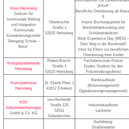
Informationen zur Landesinitiati
„KAoA“
Kreis Heinsberg
Berufliche Orientierung ab Klas
Zentrum für
8
kommunale Bildung
Oberbrucher
Impiris Buchungsportal für
und Integration
Straße 1
Berufsfelderkundung und
Kommunale
52525 Heinsberg
Schülerpraktikum
Koordinierungsstelle
Work Experience Day (WED) –
Übergang Schule –
Dein Weg in die Berufswelt!
Beruf
Infos für Eltern zur beruflichen
Orientierung ihrer Kinder
Robert-Bosch-
Fachoberschule Polizei
Kreispolizeibehörde
Straße 1
Duales Studium für den
Heinsberg
52525 Heinsberg
Polizeivollzugsdienst
Bankkaufleute
Kreissparkasse
Dr. Eberle-Platz 1
(Büromanagement)
Heinsberg
41812 Erkelenz
Digitalisierungsmanagement)
von-Humboldt-
KSK
Straße 125
Industriekaufleute
Industrielackierungen
52511
Lackierer
GmbH & Co. KG
Geilenkirchen
Ausbildung:
Straßenwärter