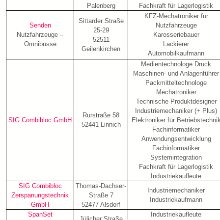
Palenberg
Fachkraft für Lagerlogistik
KFZ-Mechatroniker für
Sittarder Straße
Senden
Nutzfahrzeuge
25-29
Nutzfahrzeuge –
Karosseriebauer
52511
Omnibusse
Lackierer
Geilenkirchen
Automobilkaufmann
Medientechnologe Druck
Maschinen- und Anlagenführer
Packmitteltechnologe
Mechatroniker
Technische Produktdesigner
Industriemechaniker (+ Plus)
Rurstraße 58
SIG Combibloc GmbH
Elektroniker für Betriebstechni
52441 Linnich
Fachinformatiker
Anwendungsentwicklung
Fachinformatiker
Systemintegration
Fachkraft für Lagerlogistik
Industriekaufleute
SIG Combibloc
Thomas-Dachser-
Industriemechaniker
Zerspanungstechnik
Straße 7
Industriekaufmann
GmbH
52477 Alsdorf
SpanSet
Industriekaufleute
Jülicher Straße