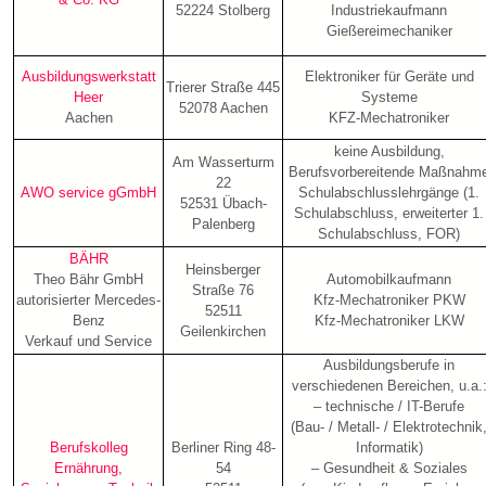
52224 Stolberg
Industriekaufmann
Gießereimechaniker
Ausbildungswerkstatt
Elektroniker für Geräte und
Trierer Straße 445
Heer
Systeme
52078 Aachen
Aachen
KFZ-Mechatroniker
keine Ausbildung,
Am Wasserturm
Berufsvorbereitende Maßnahm
22
AWO service gGmbH
Schulabschlusslehrgänge (1.
52531 Übach-
Schulabschluss, erweiterter 1.
Palenberg
Schulabschluss, FOR)
BÄHR
Heinsberger
Theo Bähr GmbH
Automobilkaufmann
Straße 76
autorisierter Mercedes-
Kfz-Mechatroniker PKW
52511
Benz
Kfz-Mechatroniker LKW
Geilenkirchen
Verkauf und Service
Ausbildungsberufe in
verschiedenen Bereichen, u.a.
– technische / IT-Berufe
(Bau- / Metall- / Elektrotechnik
Berufskolleg
Berliner Ring 48-
Informatik)
Ernährung,
54
– Gesundheit & Soziales