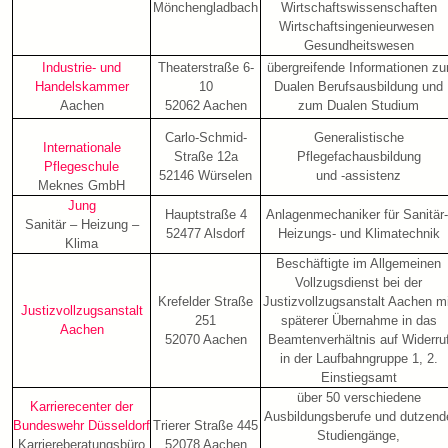
Mönchengladbach
Wirtschaftswissenschaften
Wirtschaftsingenieurwesen
Gesundheitswesen
Industrie- und
Theaterstraße 6-
übergreifende Informationen zu
Handelskammer
10
Dualen Berufsausbildung und
Aachen
52062 Aachen
zum Dualen Studium
Carlo-Schmid-
Generalistische
Internationale
Straße 12a
Pflegefachausbildung
Pflegeschule
52146 Würselen
und -assistenz
Meknes GmbH
Jung
Hauptstraße 4
Anlagenmechaniker für Sanitär-
Sanitär – Heizung –
52477 Alsdorf
Heizungs- und Klimatechnik
Klima
Beschäftigte im Allgemeinen
Vollzugsdienst bei der
Krefelder Straße
Justizvollzugsanstalt Aachen m
Justizvollzugsanstalt
251
späterer Übernahme in das
Aachen
52070 Aachen
Beamtenverhältnis auf Widerru
in der Laufbahngruppe 1, 2.
Einstiegsamt
über 50 verschiedene
Karrierecenter der
Ausbildungsberufe und dutzend
Bundeswehr Düsseldorf
Trierer Straße 445
Studiengänge,
Karriereberatungsbüro
52078 Aachen