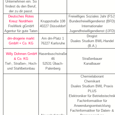
Unternehmen ein. So
findest du den Beruf,
der zu dir passt.
Deutsches Rotes
Freiwilliges Soziales Jahr (FSJ
Kreuz Nordrhein
Kruppstraße 108
Bundesfreiwilligendienst (BFD)
FreiWerk gGmbH
40227 Düsseldorf
Internationaler
Agentur für gute Taten
Jugendfreiwilligendienst (IJFD)
Drogist
dm-drogerie markt
Am dm-Platz 1
Duales Studium BWL-Handel
GmbH + Co. KG
76227 Karlsruhe
(B.A.)
Willy Dohmen GmbH
Hasenbuschstraße
& Co. KG
46
Straßenbauer
Tief-, Straßen-, Hoch-
52531 Übach-
Kanalbauer
und Stahlbetonbau
Palenberg
Chemielaborant
Chemikant
Duales Studium BWL Praxis
PLUS
Elektroniker für Betriebstechni
Fachinformatiker für
Anwendungsentwicklung
Fachinformatiker für Daten- &