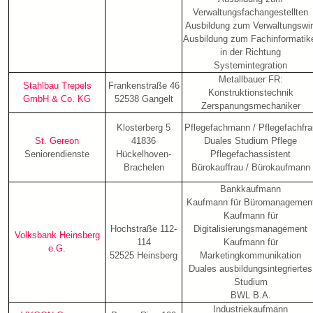
Verwaltungsfachangestellten
Ausbildung zum Verwaltungswir
Ausbildung zum Fachinformatik
in der Richtung
Systemintegration
Metallbauer FR:
Stahlbau Trepels
Frankenstraße 46
Konstruktionstechnik
GmbH & Co. KG
52538 Gangelt
Zerspanungsmechaniker
Klosterberg 5
Pflegefachmann / Pflegefachfra
St. Gereon
41836
Duales Studium Pflege
Seniorendienste
Hückelhoven-
Pflegefachassistent
Brachelen
Bürokauffrau / Bürokaufmann
Bankkaufmann
Kaufmann für Büromanagemen
Kaufmann für
Hochstraße 112-
Digitalisierungsmanagement
Volksbank Heinsberg
114
Kaufmann für
e.G.
52525 Heinsberg
Marketingkommunikation
Duales ausbildungsintegriertes
Studium
BWL B.A.
Industriekaufmann