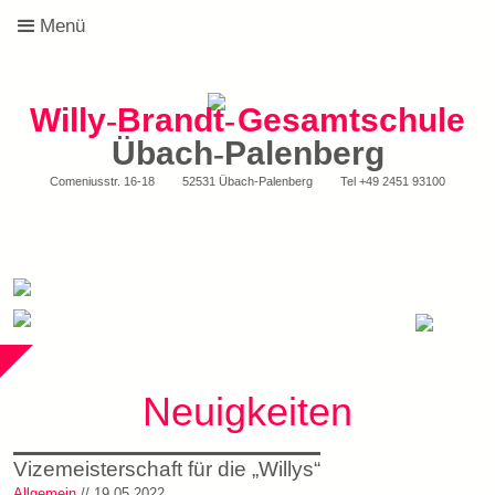
Menü
Willy
-
Brandt
-
Gesamtschule
Übach
-
Palenberg
Comeniusstr. 16-18
52531 Übach-Palenberg
Tel
+49 2451 93100
Neuigkeiten
Vizemeisterschaft für die „Willys“
Allgemein
// 19.05.2022