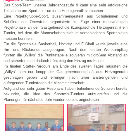
Das Sport-Team unserer Jahrgangsstufe 9 kann eine sehr erfolgreiche
Teilnahme am Sportmix-Turnier in Herzogenrath verbuchen.
Eine Projektgruppe-Sport, zusammengestellt aus Schülerinnen und
Schülern der Oberstufe, organisierte im Zuge einer mehrwöchigen
Projektphase an der Gastgeberschule (Europaschule Herzogenrath) ein
Turnier, bei dem die Mannschaften sich in verschiedenen Sportspielen
messen konnten.
Für die Sportspiele Basketball, Hockey und Fußball wurde jeweils eine
Hin- und Rückrunde ausgetragen. Nach dem ersten Wettkampftag
führten die „Willys“ die Punktetabelle souverän mit großem Abstand an
und sicherten sich dadurch frühzeitig den Einzug ins Finale.
Im finalen Staffel-Parcours am Ende des zweiten Tages mussten die
„Willys“ sich nur knapp der Gastgebermannschaft aus Herzogenrath
geschlagen geben und errungen nach zwei anstrengenden und
aufregenden Turniertagen die Vizemeisterschaft.
Aufgrund der sehr guten Resonanz haben teilnehmende Schulen bereits
bekundet, die Idee des Sportmix-Turniers aufzugreifen und die
Planungen für nächstes Jahr wurden bereits angestoßen.