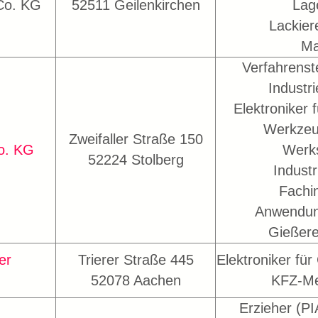
Co. KG
52511 Geilenkirchen
Lage
Lackier
Ma
Verfahrenst
Industr
Elektroniker 
Werkzeu
Zweifaller Straße 150
o. KG
Werks
52224 Stolberg
Indust
Fachi
Anwendun
Gießere
er
Trierer Straße 445
Elektroniker fü
52078 Aachen
KFZ-Me
Erzieher (P