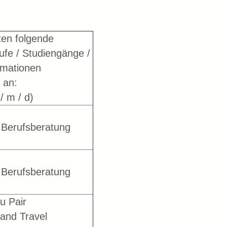
ten folgende
ufe / Studiengänge /
rmationen
an:
/ m / d)
 Berufsberatung
 Berufsberatung
u Pair
and Travel