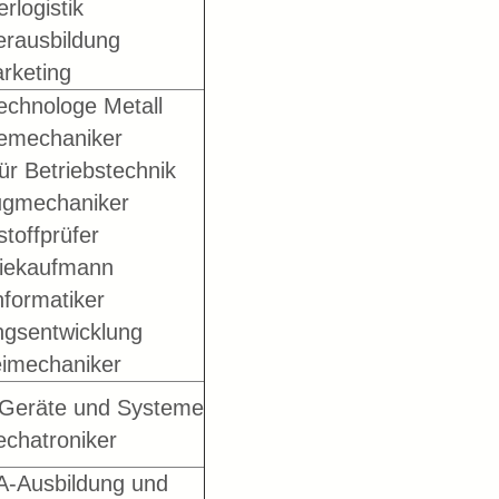
rlogistik
erausbildung
rketing
echnologe Metall
iemechaniker
für Betriebstechnik
gmechaniker
toffprüfer
riekaufmann
nformatiker
gsentwicklung
imechaniker
r Geräte und Systeme
chatroniker
IA-Ausbildung und