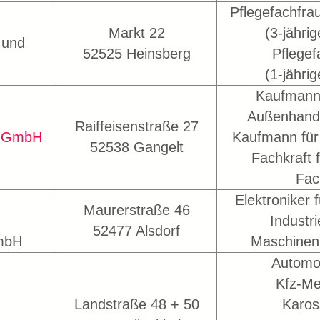
Pflegefachfra
Markt 22
(3-jähri
 und
52525 Heinsberg
Pflegef
(1-jähri
Kaufmann 
Außenhand
Raiffeisenstraße 27
k GmbH
Kaufmann fü
52538 Gangelt
Fachkraft f
Fac
Elektroniker 
Maurerstraße 46
Industri
52477 Alsdorf
GmbH
Maschinen
Automo
Kfz-Me
Landstraße 48 + 50
Karos