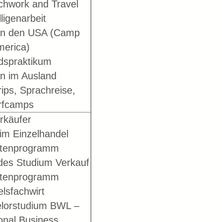
hwork and Travel
lligenarbeit
in den USA (Camp
erica)
dspraktikum
en im Ausland
ips, Sprachreise,
rfcamps
rkäufer
im Einzelhandel
ntenprogramm
ndes Studium Verkauf
ntenprogramm
lsfachwirt
lorstudium BWL –
ional Business