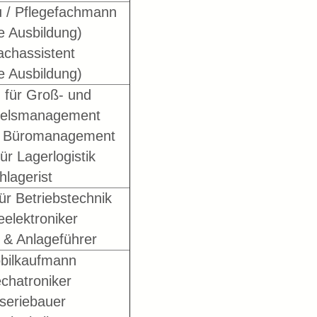
u / Pflegefachmann
ge Ausbildung)
achassistent
ge Ausbildung)
für Groß- und
elsmanagement
r Büromanagement
ür Lagerlogistik
hlagerist
für Betriebstechnik
eelektroniker
 & Anlageführer
bilkaufmann
chatroniker
seriebauer