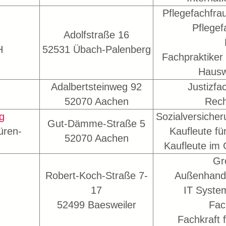
Pflegefachfra
Pflegef
Adolfstraße 16
H
52531 Übach-Palenberg
Fachpraktiker
Hausw
Adalbertsteinweg 92
Justizfa
52070 Aachen
Rech
g
Sozialversicher
Gut-Dämme-Straße 5
üren-
Kaufleute fü
52070 Aachen
Kaufleute im
Gr
Robert-Koch-Straße 7-
Außenhand
17
IT Syst
52499 Baesweiler
Fac
Fachkraft f