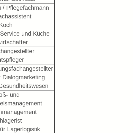
u / Pflegefachmann
achassistent
Koch
 Service und Küche
irtschafter
changestellter
tspfleger
ungsfachangestellter
r Dialogmarketing
 Gesundheitswesen
oß- und
elsmanagement
emmanagement
hlagerist
ür Lagerlogistik