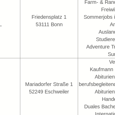
Farm- & Ranc
Freiwi
Friedensplatz 1
Sommerjobs 
L
53111 Bonn
Am
Auslan
Studier
Adventure Tr
Su
Ve
Kaufmann 
Abiturie
Mariadorfer Straße 1
berufsbegleite
52249 Eschweiler
Abiturie
Hande
Duales Bache
Internat