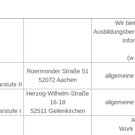
Wir bie
Ausbildungsber
Info
(w 
Roermonder Straße 51
allgemeine
52072 Aachen
rstufe II
Herzog-Wilhelm-Straße
16-18
allgemeine
rstufe I
52511 Geilenkirchen
A
Work 