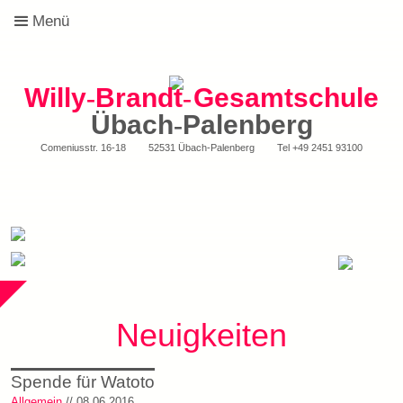
Menü
Willy
-
Brandt
-
Gesamtschule
Übach
-
Palenberg
Comeniusstr. 16-18
52531 Übach-Palenberg
Tel
+49 2451 93100
Neuigkeiten
Spende für Watoto
Allgemein
// 08.06.2016